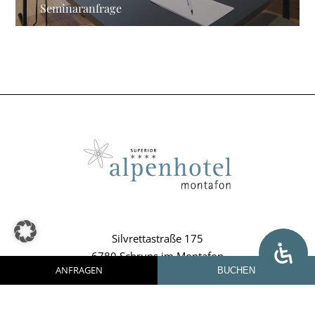
Seminaranfrage
Silvrettastraße 175
6780 Schruns im Montafon
ANFRAGEN
BUCHEN
Österreich
Phone +43 5556 75700
E-Mail senden