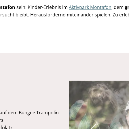
ontafon
sein: Kinder-Erlebnis im
Aktivpark Montafon
, dem
g
rsucht bleibt. Herausfordernd miteinander spielen. Zu erle
 auf dem Bungee Trampolin
rs
Previous
fplatz