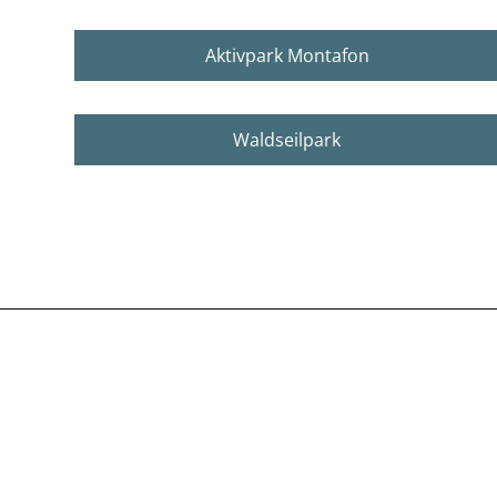
Aktivpark Montafon
Waldseilpark