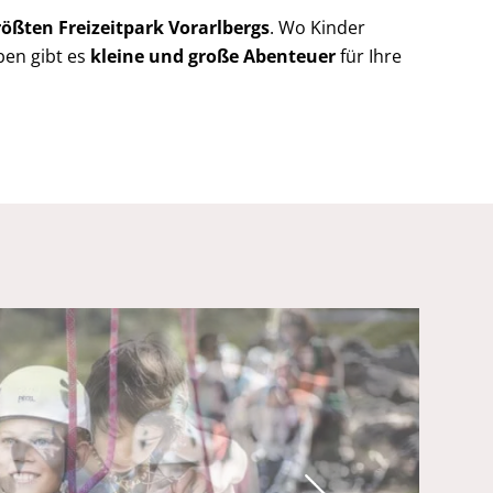
rößten Freizeitpark Vorarlbergs
. Wo Kinder
ben gibt es
kleine und große Abenteuer
für Ihre
Next