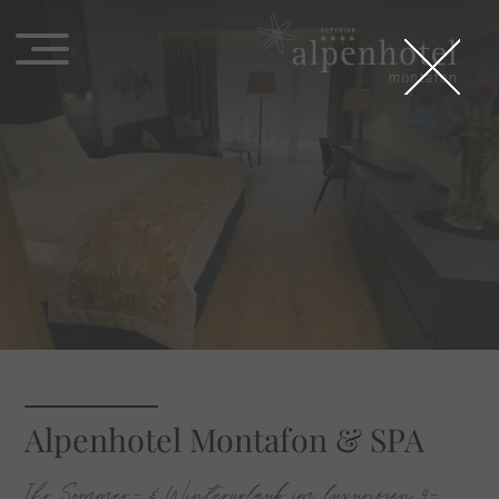
Alpenhotel Montafon & SPA
Ihr Sommer- & Winterurlaub im luxuriösen 4-