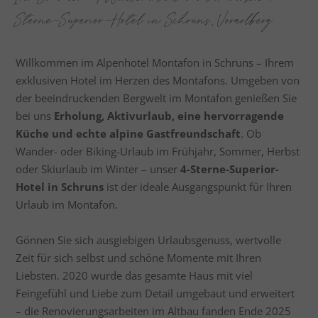
Sterne-Superior-Hotel in Schruns, Vorarlberg
Willkommen im Alpenhotel Montafon in Schruns – Ihrem
exklusiven Hotel im Herzen des Montafons. Umgeben von
der beeindruckenden Bergwelt im Montafon genießen Sie
bei uns
Erholung, Aktivurlaub, eine hervorragende
Küche und echte alpine Gastfreundschaft
. Ob
Wander- oder Biking-Urlaub im Frühjahr, Sommer, Herbst
oder Skiurlaub im Winter – unser
4-Sterne-Superior-
Hotel in Schruns
ist der ideale Ausgangspunkt für Ihren
Urlaub im Montafon.
Gönnen Sie sich ausgiebigen Urlaubsgenuss, wertvolle
Zeit für sich selbst und schöne Momente mit Ihren
Liebsten. 2020 wurde das gesamte Haus mit viel
Feingefühl und Liebe zum Detail umgebaut und erweitert
– die Renovierungsarbeiten im Altbau fanden Ende 2025