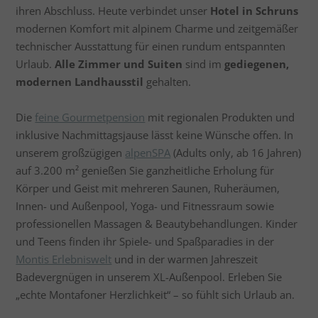
ihren Abschluss. Heute verbindet unser
Hotel in Schruns
modernen Komfort mit alpinem Charme und zeitgemäßer
technischer Ausstattung für einen rundum entspannten
Urlaub.
Alle Zimmer und Suiten
sind im
gediegenen,
modernen Landhausstil
gehalten.
Die
feine Gourmetpension
mit regionalen Produkten und
inklusive Nachmittagsjause lässt keine Wünsche offen. In
unserem großzügigen
alpenSPA
(Adults only, ab 16 Jahren)
auf 3.200 m² genießen Sie ganzheitliche Erholung für
Körper und Geist mit mehreren Saunen, Ruheräumen,
Innen- und Außenpool, Yoga- und Fitnessraum sowie
professionellen Massagen & Beautybehandlungen. Kinder
und Teens finden ihr Spiele- und Spaßparadies in der
Montis Erlebniswelt
und in der warmen Jahreszeit
Badevergnügen in unserem XL-Außenpool. Erleben Sie
„echte Montafoner Herzlichkeit“ – so fühlt sich Urlaub an.